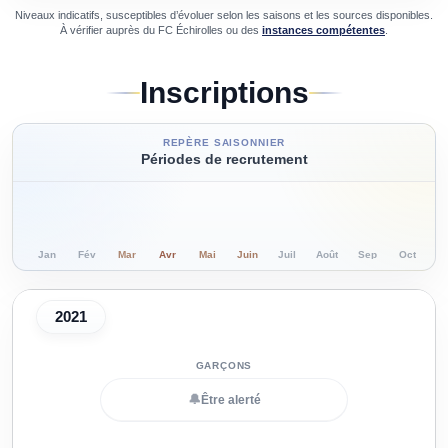
Niveaux indicatifs, susceptibles d’évoluer selon les saisons et les sources disponibles.
À vérifier auprès du
FC Échirolles
ou des
instances compétentes
.
Inscriptions
REPÈRE SAISONNIER
Périodes de recrutement
Jan
Fév
Mar
Avr
Mai
Juin
Juil
Août
Sep
Oct
N
2021
🔔
Être alerté