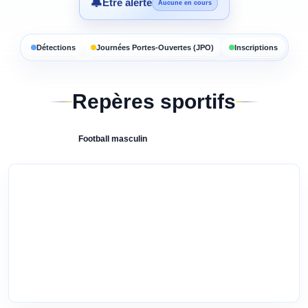
🔔
Être alerté
Aucune en cours
Détections
Journées Portes-Ouvertes (JPO)
Inscriptions
Repères sportifs
Football
masculin