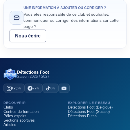
UNE INFORMATION À AJOUTER OU CORRIGER ?
Vous êtes responsable de ce club et souhaitez
communiquer ou corriger des informations sur cette
page ?
Nous écrire
Détections Foot
Saison
2026 / 2027
12,5K
22K
6K
DÉCOUVRIR
EXPLORER LE RÉSEAU
Clubs
Détections Foot (Belgique)
Centres de formation
Détections Foot (Suisse)
Pôles espoirs
Détections Futsal
Sections sportives
Articles