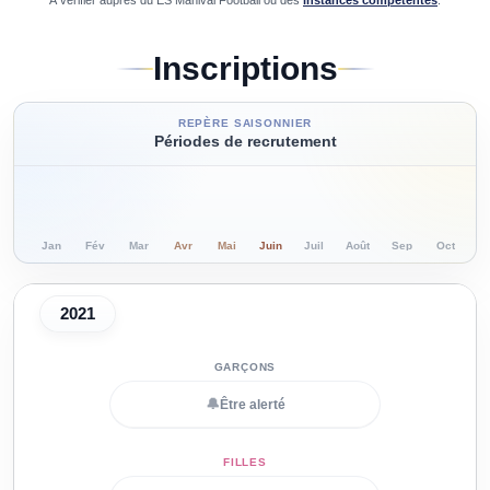
À vérifier auprès du
ES Manival Football
ou des
instances compétentes
.
Inscriptions
REPÈRE SAISONNIER
Périodes de recrutement
Jan
Fév
Mar
Avr
Mai
Juin
Juil
Août
Sep
Oct
N
2021
🔔
Être alerté