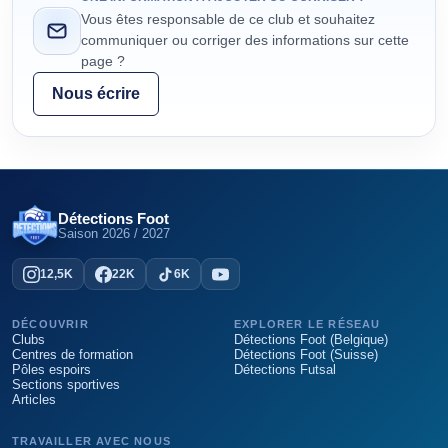
Vous êtes responsable de ce club et souhaitez
communiquer ou corriger des informations sur cette
page ?
Nous écrire
Détections Foot
Saison
2026 / 2027
12,5K
22K
6K
DÉCOUVRIR
EXPLORER LE RÉSEAU
Clubs
Détections Foot (Belgique)
Centres de formation
Détections Foot (Suisse)
Pôles espoirs
Détections Futsal
Sections sportives
Articles
TRAVAILLER AVEC NOUS