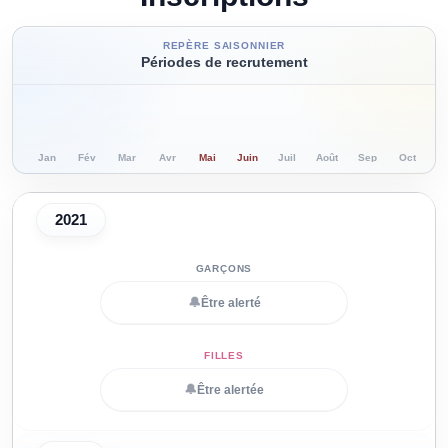
REPÈRE SAISONNIER
Périodes de recrutement
Jan
Fév
Mar
Avr
Mai
Juin
Juil
Août
Sep
Oct
N
2021
🔔
Être alerté
🔔
Être alertée