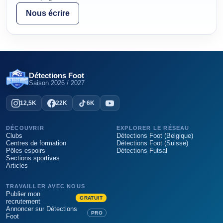
Nous écrire
Détections Foot
Saison
2026 / 2027
12,5K
22K
6K
DÉCOUVRIR
EXPLORER LE RÉSEAU
Clubs
Détections Foot (Belgique)
Centres de formation
Détections Foot (Suisse)
Pôles espoirs
Détections Futsal
Sections sportives
Articles
TRAVAILLER AVEC NOUS
Publier mon
GRATUIT
recrutement
Annoncer sur Détections
PRO
Foot