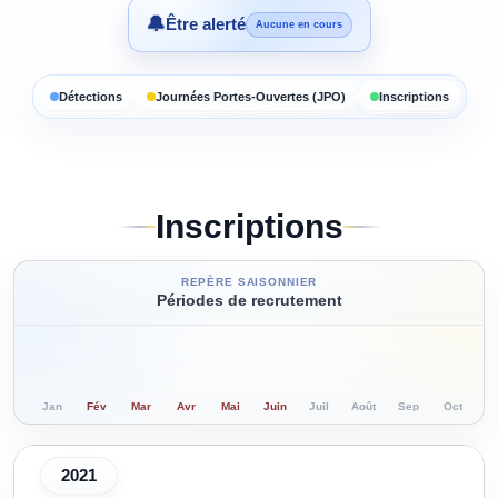
🔔
Être alerté
Aucune en cours
Détections
Journées Portes-Ouvertes (JPO)
Inscriptions
Inscriptions
REPÈRE SAISONNIER
Périodes de recrutement
Jan
Fév
Mar
Avr
Mai
Juin
Juil
Août
Sep
Oct
N
2021