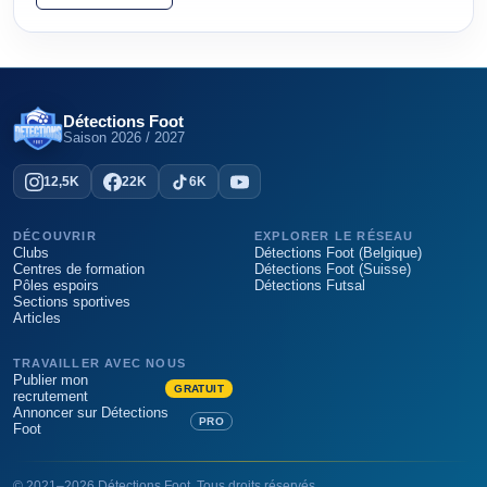
Détections Foot
Saison
2026 / 2027
12,5K
22K
6K
DÉCOUVRIR
EXPLORER LE RÉSEAU
Clubs
Détections Foot (Belgique)
Centres de formation
Détections Foot (Suisse)
Pôles espoirs
Détections Futsal
Sections sportives
Articles
TRAVAILLER AVEC NOUS
Publier mon
GRATUIT
recrutement
Annoncer sur Détections
PRO
Foot
©
2021
–
2026
Détections Foot
. Tous droits réservés.