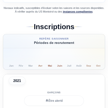
Niveaux indicatifs, susceptibles d’évoluer selon les saisons et les sources disponibles.
À vérifier auprès du
US Monistrol
ou des
instances compétentes
.
Inscriptions
REPÈRE SAISONNIER
Périodes de recrutement
Jan
Fév
Mar
Avr
Mai
Juin
Juil
Août
Sep
Oct
N
2021
🔔
Être alerté