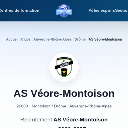
Centres de formation
Pôles espoirs
Sectio
Détections Foot
Accueil
Clubs
Auvergne-Rhône-Alpes
Drôme
AS Véore-Montoison
AS
Véore-Montoison
26800 · Montoison
/
Drôme
/
Auvergne-Rhône-Alpes
Recrutement
AS Véore-Montoison