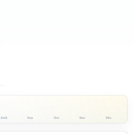
Août
Sep
Oct
Nov
Déc