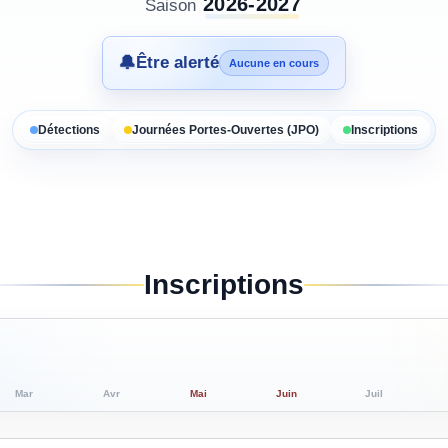
2026-2027
Saison
🔔
Être alerté
Aucune en cours
Détections
Journées Portes-Ouvertes (JPO)
Inscriptions
Inscriptions
Mar
Avr
Mai
Juin
Juil