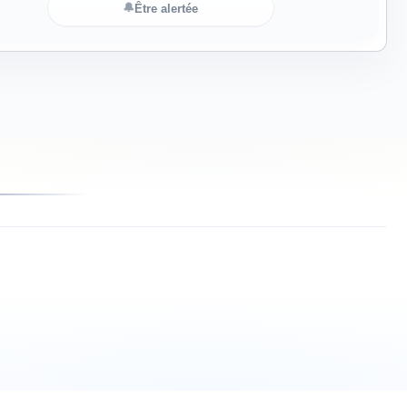
🔔
Être alertée