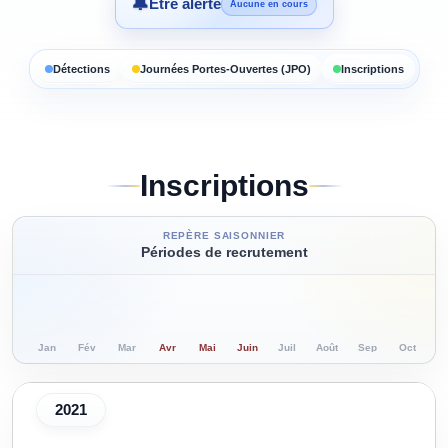
🔔
Être alerté
Aucune en cours
Détections
Journées Portes-Ouvertes (JPO)
Inscriptions
Inscriptions
REPÈRE SAISONNIER
Périodes de recrutement
Jan
Fév
Mar
Avr
Mai
Juin
Juil
Août
Sep
Oct
N
2021