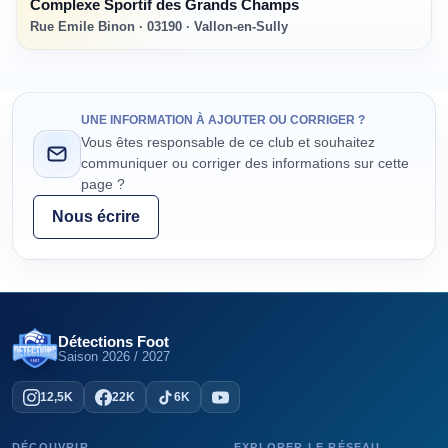
Complexe Sportif des Grands Champs
Rue Emile Binon · 03190 · Vallon-en-Sully
UNE INFORMATION À AJOUTER OU CORRIGER ?
Vous êtes responsable de ce club et souhaitez
communiquer ou corriger des informations sur cette
page ?
Nous écrire
Détections Foot
Saison
2026 / 2027
12,5K
22K
6K
DÉCOUVRIR
EXPLORER LE RÉSEAU