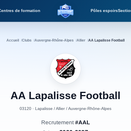
Centres de formation
Pôles espoirs
Sectio
Détections Foot
Accueil
Clubs
Auvergne-Rhône-Alpes
Allier
AA Lapalisse Football
AA
Lapalisse
Football
03120 · Lapalisse
/
Allier
/
Auvergne-Rhône-Alpes
Recrutement
#AAL