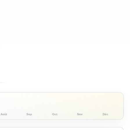
Août
Sep
Oct
Nov
Déc