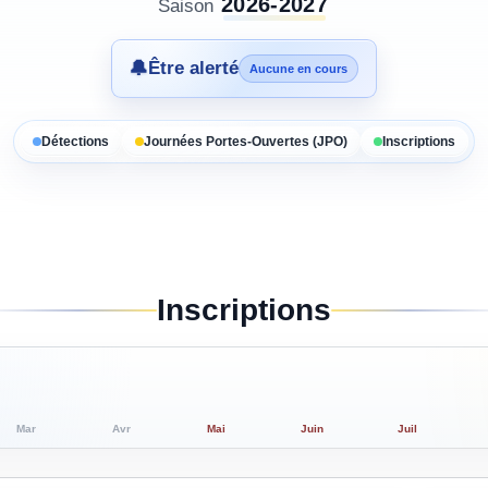
2026-2027
Saison
🔔
Être alerté
Aucune en cours
Détections
Journées Portes-Ouvertes (JPO)
Inscriptions
Inscriptions
Mar
Avr
Mai
Juin
Juil