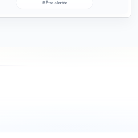
🔔
Être alertée