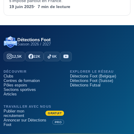
s’impose partout en France.
19 juin 2025
7 min de lecture
Détections Foot
Saison
2026 / 2027
12,5K
22K
6K
DÉCOUVRIR
EXPLORER LE RÉSEAU
Clubs
Détections Foot (Belgique)
Centres de formation
Détections Foot (Suisse)
Pôles espoirs
Détections Futsal
Sections sportives
Articles
TRAVAILLER AVEC NOUS
Publier mon
GRATUIT
recrutement
Annoncer sur Détections
PRO
Foot