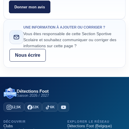
Donner mon avis
UNE INFORMATION À AJOUTER OU CORRIGER ?
Vous êtes responsable de cette Section Sportive
Scolaire et souhaitez communiquer ou corriger des
informations sur cette page ?
Nous écrire
Détections Foot
Saison
2026 / 2027
12,5K
22K
6K
DÉCOUVRIR
EXPLORER LE RÉSEAU
Clubs
Détections Foot (Belgique)