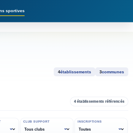
ns sportives
4
établissements
3
communes
4
établissements référencés
T
CLUB SUPPORT
INSCRIPTIONS