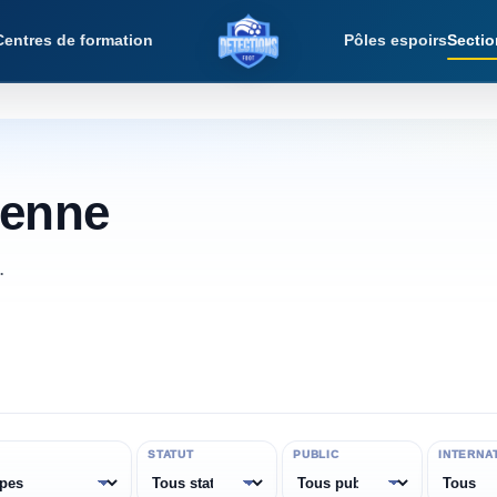
Centres de formation
Pôles espoirs
Sectio
Détections Foot
ienne
.
STATUT
PUBLIC
INTERNA