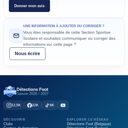
Donner mon avis
UNE INFORMATION À AJOUTER OU CORRIGER ?
Vous êtes responsable de cette Section Sportive
Scolaire et souhaitez communiquer ou corriger des
informations sur cette page ?
Nous écrire
Détections Foot
Saison
2026 / 2027
12,5K
22K
6K
DÉCOUVRIR
EXPLORER LE RÉSEAU
Clubs
Détections Foot (Belgique)