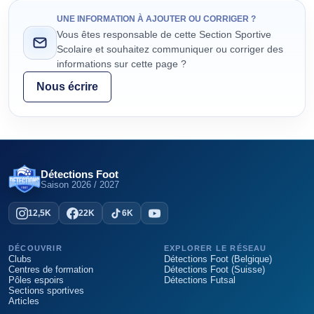
UNE INFORMATION À AJOUTER OU CORRIGER ?
Vous êtes responsable de cette Section Sportive
Scolaire et souhaitez communiquer ou corriger des
informations sur cette page ?
Nous écrire
Détections Foot
Saison
2026 / 2027
12,5K
22K
6K
DÉCOUVRIR
EXPLORER LE RÉSEAU
Clubs
Détections Foot (Belgique)
Centres de formation
Détections Foot (Suisse)
Pôles espoirs
Détections Futsal
Sections sportives
Articles