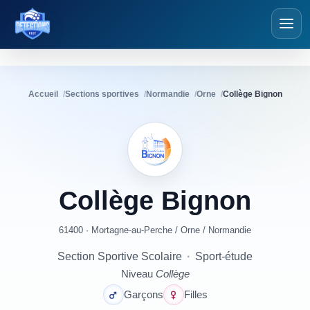
Détections Foot
Accueil
Sections sportives
Normandie
Orne
Collège Bignon
Collège
Bignon
61400 · Mortagne-au-Perche
/
Orne
/
Normandie
Section Sportive Scolaire
·
Sport-étude
Niveau
Collège
Garçons
Filles