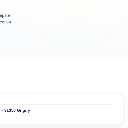
réparer
section
 · 91350 Grigny