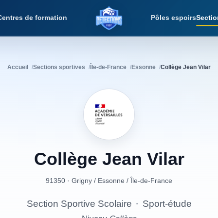
Centres de formation
Pôles espoirs
Sectio
Détections Foot
Accueil
Sections sportives
Île-de-France
Essonne
Collège Jean Vilar
Collège
Jean
Vilar
91350 · Grigny
/
Essonne
/
Île-de-France
Section Sportive Scolaire
·
Sport-étude