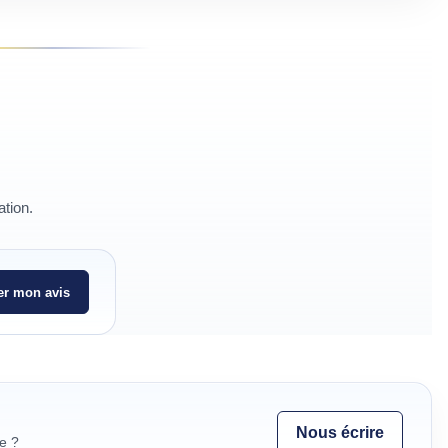
ation.
r mon avis
Nous écrire
e ?