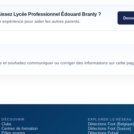
aissez
Lycée Professionnel Édouard Branly
?
Donne
e expérience pour aider les autres parents.
re et souhaitez communiquer ou corriger des informations sur cette pag
DÉCOUVRIR
EXPLORER LE RÉSEAU
Clubs
Détections Foot (Belgique)
Centres de formation
Détections Foot (Suisse)
Pôles espoirs
Détections Futsal