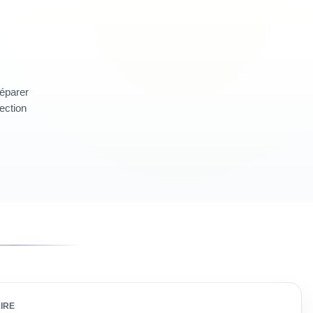
réparer
section
IRE