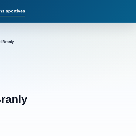
ns sportives
d Branly
ranly