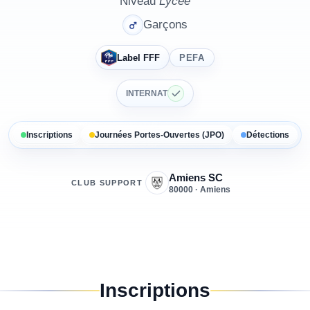
Niveau
Lycée
Garçons
Label FFF
PEFA
INTERNAT
Inscriptions
Journées Portes-Ouvertes (JPO)
Détections
Amiens SC
CLUB SUPPORT
80000 · Amiens
Inscriptions