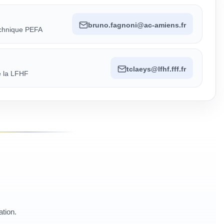
bruno.fagnoni@ac-amiens.fr
echnique PEFA
tclaeys@lfhf.fff.fr
e la LFHF
ation.