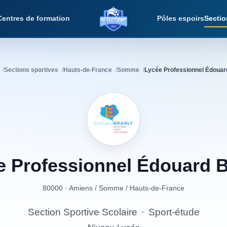
Centres de formation
Pôles espoirs
Sectio
Détections Foot
Sections sportives
Hauts-de-France
Somme
Lycée Professionnel Édouar
e
Professionnel
Édouard
B
80000 · Amiens
/
Somme
/
Hauts-de-France
Section Sportive Scolaire
·
Sport-étude