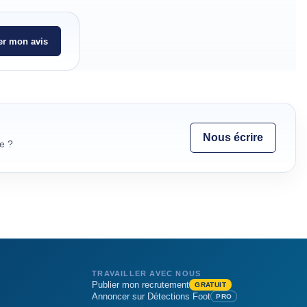
r mon avis
Nous écrire
e ?
TRAVAILLER AVEC NOUS
Publier mon recrutement
GRATUIT
Annoncer sur Détections Foot
PRO