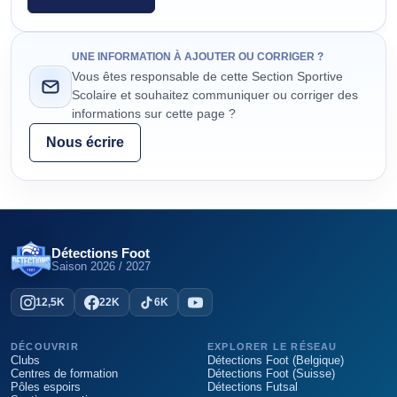
UNE INFORMATION À AJOUTER OU CORRIGER ?
Vous êtes responsable de cette Section Sportive
Scolaire et souhaitez communiquer ou corriger des
informations sur cette page ?
Nous écrire
Détections Foot
Saison
2026 / 2027
12,5K
22K
6K
DÉCOUVRIR
EXPLORER LE RÉSEAU
Clubs
Détections Foot (Belgique)
Centres de formation
Détections Foot (Suisse)
Pôles espoirs
Détections Futsal