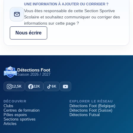
UNE INFORMATION À AJOUTER OU CORRIGER ?
Vous êtes responsable de cette Section Sportive
Scolaire et souhaitez communiquer ou corriger des
informations sur cette page ?
Nous écrire
Détections Foot
Saison
2026 / 2027
12,5K
22K
6K
DÉCOUVRIR
EXPLORER LE RÉSEAU
Clubs
Détections Foot (Belgique)
Centres de formation
Détections Foot (Suisse)
Pôles espoirs
Détections Futsal
Sections sportives
Articles