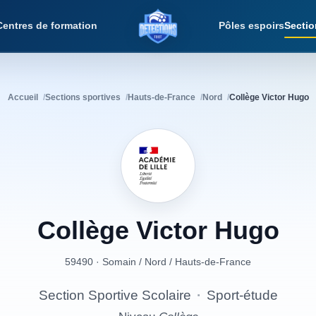
Centres de formation
Pôles espoirs
Sectio
Détections Foot
Accueil
Sections sportives
Hauts-de-France
Nord
Collège Victor Hugo
Collège
Victor
Hugo
59490 · Somain
/
Nord
/
Hauts-de-France
Section Sportive Scolaire
·
Sport-étude