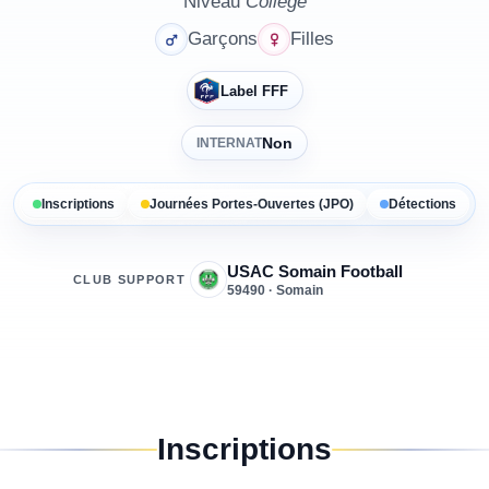
Niveau
Collège
Garçons
Filles
Label FFF
Non
INTERNAT
Inscriptions
Journées Portes-Ouvertes (JPO)
Détections
USAC Somain Football
CLUB SUPPORT
59490 · Somain
Inscriptions