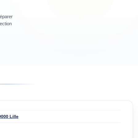
réparer
section
9000 Lille