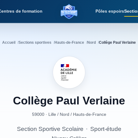
Centres de formation
Pôles espoirs
Sectio
Détections Foot
Accueil
Sections sportives
Hauts-de-France
Nord
Collège Paul Verlaine
Collège
Paul
Verlaine
59000 · Lille
/
Nord
/
Hauts-de-France
Section Sportive Scolaire
·
Sport-étude