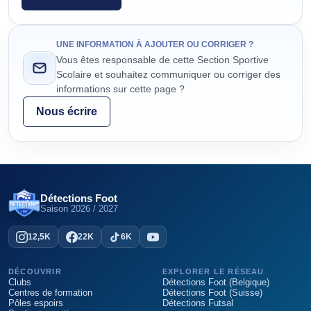
UNE INFORMATION À AJOUTER OU CORRIGER ?
Vous êtes responsable de cette Section Sportive
Scolaire et souhaitez communiquer ou corriger des
informations sur cette page ?
Nous écrire
Détections Foot
Saison
2026 / 2027
12,5K
22K
6K
DÉCOUVRIR
EXPLORER LE RÉSEAU
Clubs
Détections Foot (Belgique)
Centres de formation
Détections Foot (Suisse)
Pôles espoirs
Détections Futsal