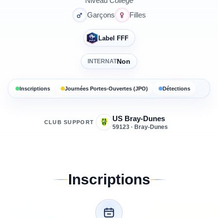
Niveau
Collège
Garçons
Filles
Label FFF
Non
INTERNAT
Inscriptions
Journées Portes-Ouvertes (JPO)
Détections
US Bray-Dunes
CLUB SUPPORT
59123 · Bray-Dunes
Inscriptions