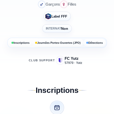
Garçons
Filles
Label FFF
Non
INTERNAT
Inscriptions
Journées Portes-Ouvertes (JPO)
Détections
FC Yutz
CLUB SUPPORT
57970 · Yutz
Inscriptions