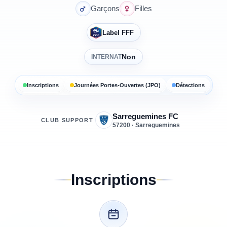
Garçons
Filles
Label FFF
Non
INTERNAT
Inscriptions
Journées Portes-Ouvertes (JPO)
Détections
Sarreguemines FC
CLUB SUPPORT
57200 · Sarreguemines
Inscriptions