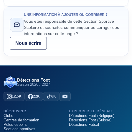
UNE INFORMATION À AJOUTER OU CORRIGER ?
Vous êtes responsable de cette Section Sportive
Scolaire et souhaitez communiquer ou corriger des
informations sur cette page ?
Nous écrire
Détections Foot
Saison
2026 / 2027
12,5K
22K
6K
DÉCOUVRIR
EXPLORER LE RÉSEAU
Clubs
Détections Foot (Belgique)
Centres de formation
Détections Foot (Suisse)
Pôles espoirs
Détections Futsal
Sections sportives