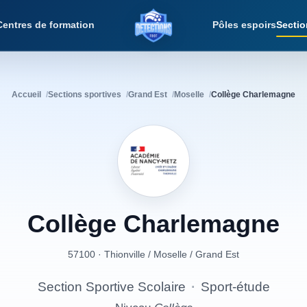
Centres de formation
Pôles espoirs
Sectio
Détections Foot
Accueil
Sections sportives
Grand Est
Moselle
Collège Charlemagne
Collège
Charlemagne
57100 · Thionville
/
Moselle
/
Grand Est
Section Sportive Scolaire
·
Sport-étude