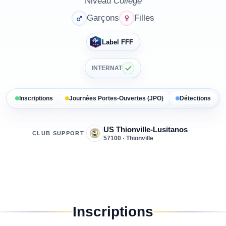
Niveau
Collège
Garçons
Filles
Label FFF
INTERNAT
Inscriptions
Journées Portes-Ouvertes (JPO)
Détections
US Thionville-Lusitanos
CLUB SUPPORT
57100 · Thionville
Inscriptions