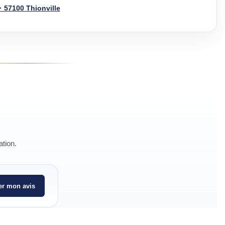
· 57100 Thionville
ation.
r mon avis