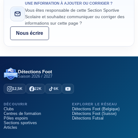
UNE INFORMATION À AJOUTER OU CORRIGER ?
Vous êtes responsable de cette Section Sportive
Scolaire et souhaitez communiquer ou corriger des
informations sur cette page ?
Nous écrire
Détections Foot
Saison
2026 / 2027
12,5K
22K
6K
DÉCOUVRIR
EXPLORER LE RÉSEAU
Clubs
Détections Foot (Belgique)
Centres de formation
Détections Foot (Suisse)
Pôles espoirs
Détections Futsal
Sections sportives
Articles