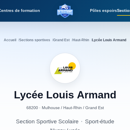
Centres de formation
Pôles espoirs
Sectio
Détections Foot
Accueil
Sections sportives
Grand Est
Haut-Rhin
Lycée Louis Armand
Lycée
Louis
Armand
68200 · Mulhouse
/
Haut-Rhin
/
Grand Est
Section Sportive Scolaire
·
Sport-étude