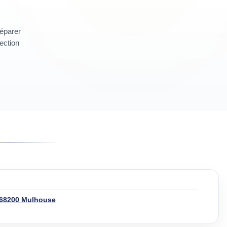
réparer
section
 68200 Mulhouse