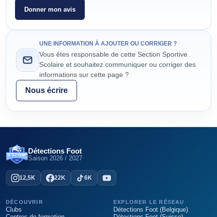
Donner mon avis
UNE INFORMATION À AJOUTER OU CORRIGER ?
Vous êtes responsable de cette Section Sportive
Scolaire et souhaitez communiquer ou corriger des
informations sur cette page ?
Nous écrire
Détections Foot
Saison
2026 / 2027
12,5K
22K
6K
DÉCOUVRIR
EXPLORER LE RÉSEAU
Clubs
Détections Foot (Belgique)
Centres de formation
Détections Foot (Suisse)