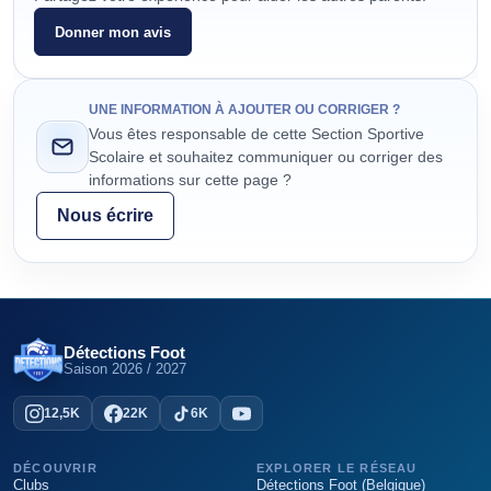
Donner mon avis
UNE INFORMATION À AJOUTER OU CORRIGER ?
Vous êtes responsable de cette Section Sportive
Scolaire et souhaitez communiquer ou corriger des
informations sur cette page ?
Nous écrire
Détections Foot
Saison
2026 / 2027
12,5K
22K
6K
DÉCOUVRIR
EXPLORER LE RÉSEAU
Clubs
Détections Foot (Belgique)