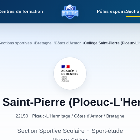
Centres de formation
Pôles espoirs
Sectio
Détections Foot
Sections sportives
Bretagne
Côtes d'Armor
Collège Saint-Pierre (Ploeuc-L
Saint-Pierre
(Ploeuc-L'He
22150 · Plœuc-L'Hermitage
/
Côtes d'Armor
/
Bretagne
Section Sportive Scolaire
·
Sport-étude