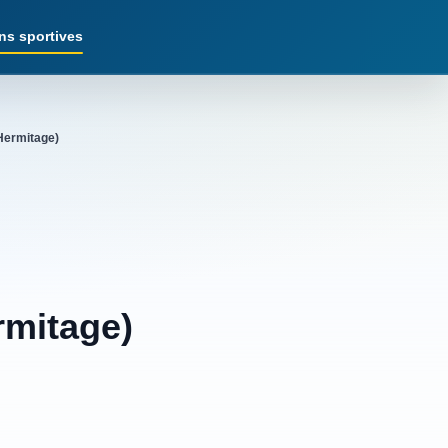
ns sportives
'Hermitage)
rmitage)