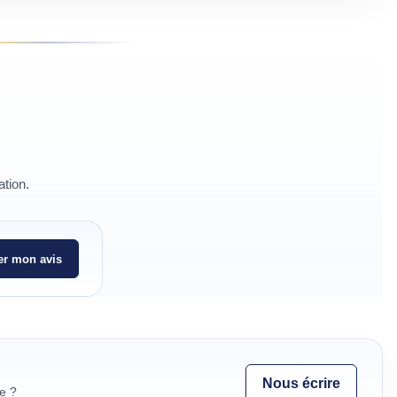
ation.
r mon avis
Nous écrire
e ?