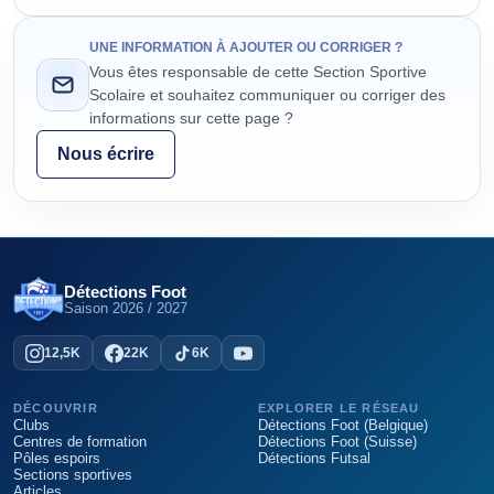
UNE INFORMATION À AJOUTER OU CORRIGER ?
Vous êtes responsable de cette Section Sportive
Scolaire et souhaitez communiquer ou corriger des
informations sur cette page ?
Nous écrire
Détections Foot
Saison
2026 / 2027
12,5K
22K
6K
DÉCOUVRIR
EXPLORER LE RÉSEAU
Clubs
Détections Foot (Belgique)
Centres de formation
Détections Foot (Suisse)
Pôles espoirs
Détections Futsal
Sections sportives
Articles