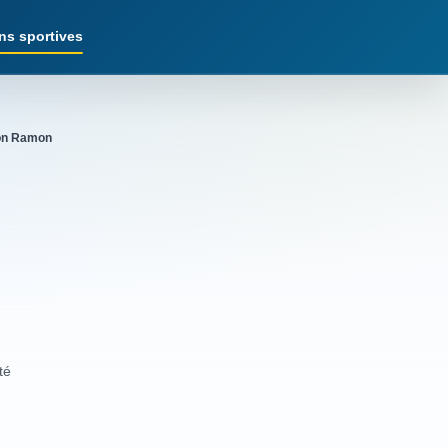
ns sportives
on Ramon
té