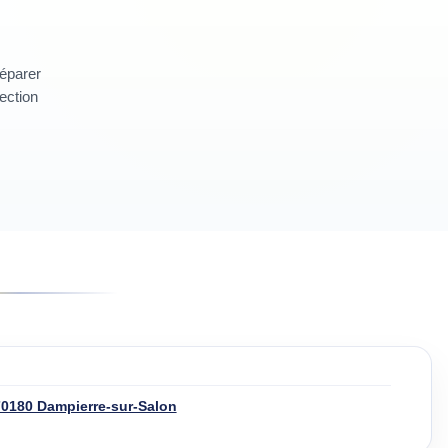
réparer
section
70180 Dampierre-sur-Salon