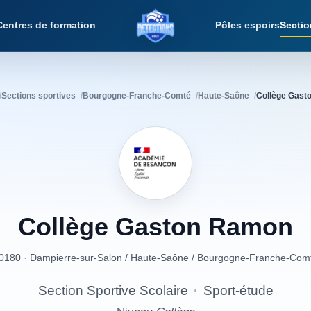
Centres de formation
Pôles espoirs
Sectio
Détections Foot
Sections sportives
Bourgogne-Franche-Comté
Haute-Saône
Collège Gast
Collège
Gaston
Ramon
0180 · Dampierre-sur-Salon
/
Haute-Saône
/
Bourgogne-Franche-Com
Section Sportive Scolaire
·
Sport-étude