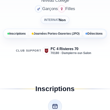
Niveau
Collège
Garçons
Filles
Non
INTERNAT
Inscriptions
Journées Portes-Ouvertes (JPO)
Détections
FC 4 Rivieres 70
CLUB SUPPORT
70180 · Dampierre-sur-Salon
Inscriptions