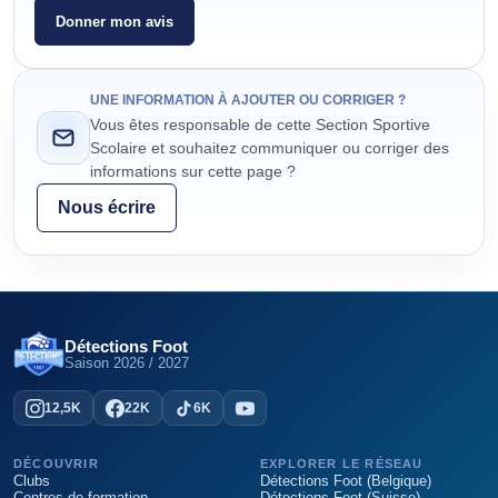
Donner mon avis
UNE INFORMATION À AJOUTER OU CORRIGER ?
Vous êtes responsable de cette Section Sportive
Scolaire et souhaitez communiquer ou corriger des
informations sur cette page ?
Nous écrire
Détections Foot
Saison
2026 / 2027
12,5K
22K
6K
DÉCOUVRIR
EXPLORER LE RÉSEAU
Clubs
Détections Foot (Belgique)
Centres de formation
Détections Foot (Suisse)