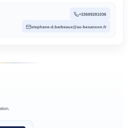
+33689281036
stephane-d.barbeaux@ac-besancon.fr
ation.