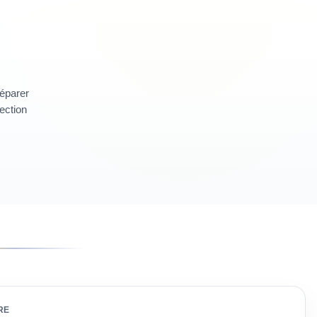
réparer
section
RE