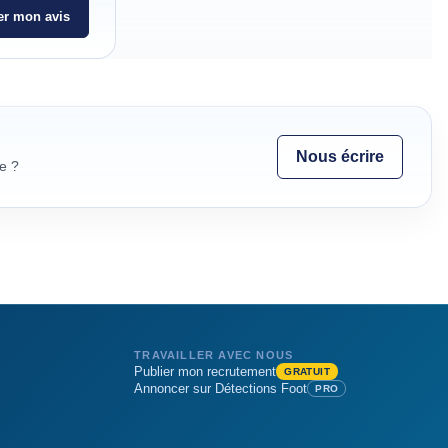
r mon avis
Nous écrire
e ?
TRAVAILLER AVEC NOUS
Publier mon recrutement
GRATUIT
Annoncer sur Détections Foot
PRO