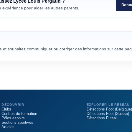
aissez
Lycée Louis Pergaud
?
Donne
e expérience pour aider les autres parents.
re et souhaitez communiquer ou corriger des informations sur cette pag
DÉCOUVRIR
EXPLORER LE RÉSEAU
Clubs
Détections Foot (Belgique)
Centres de formation
Détections Foot (Suisse)
Pôles espoirs
Détections Futsal
Sections sportives
Articles