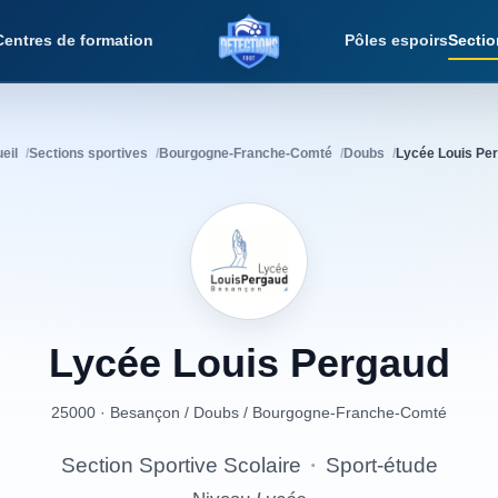
Centres de formation
Pôles espoirs
Sectio
Détections Foot
eil
Sections sportives
Bourgogne-Franche-Comté
Doubs
Lycée Louis Pe
Lycée
Louis
Pergaud
25000 · Besançon
/
Doubs
/
Bourgogne-Franche-Comté
Section Sportive Scolaire
·
Sport-étude