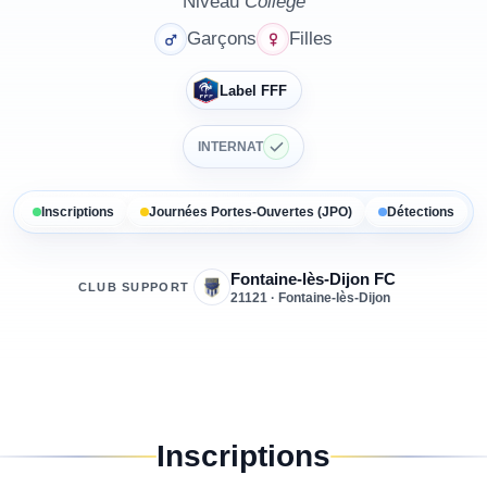
Niveau
Collège
Garçons
Filles
Label FFF
INTERNAT
Inscriptions
Journées Portes-Ouvertes (JPO)
Détections
Fontaine-lès-Dijon FC
CLUB SUPPORT
21121 · Fontaine-lès-Dijon
Inscriptions