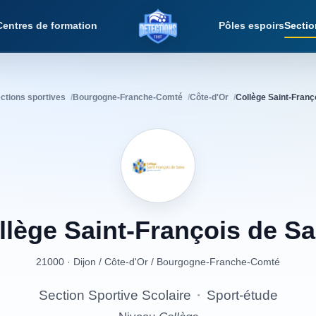
Centres de formation
Pôles espoirs
Sectio
Détections Foot
ctions sportives
Bourgogne-Franche-Comté
Côte-d'Or
Collège Saint-Franç
llège
Saint-François
de
Sa
21000 · Dijon
/
Côte-d'Or
/
Bourgogne-Franche-Comté
Section Sportive Scolaire
·
Sport-étude