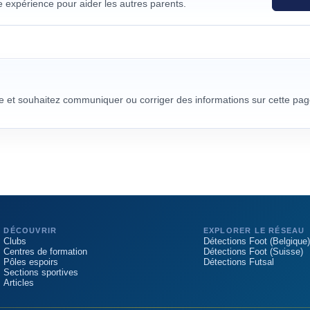
e expérience pour aider les autres parents.
re et souhaitez communiquer ou corriger des informations sur cette pag
DÉCOUVRIR
EXPLORER LE RÉSEAU
Clubs
Détections Foot (Belgique)
Centres de formation
Détections Foot (Suisse)
Pôles espoirs
Détections Futsal
Sections sportives
Articles