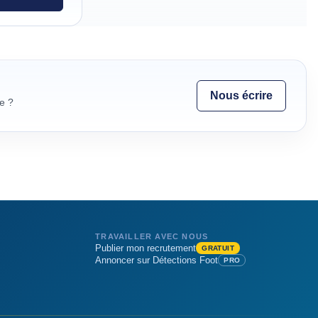
Nous écrire
e ?
TRAVAILLER AVEC NOUS
Publier mon recrutement
GRATUIT
Annoncer sur Détections Foot
PRO