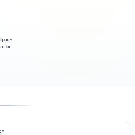
réparer
section
RE