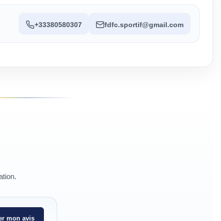
+33380580307
fdfc.sportif@gmail.com
ation.
r mon avis