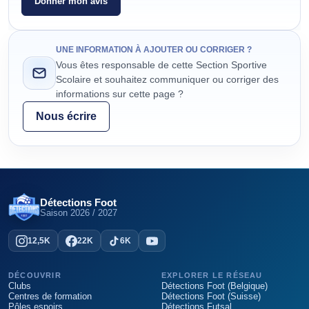
Donner mon avis
UNE INFORMATION À AJOUTER OU CORRIGER ?
Vous êtes responsable de cette Section Sportive
Scolaire et souhaitez communiquer ou corriger des
informations sur cette page ?
Nous écrire
Détections Foot
Saison
2026 / 2027
12,5K
22K
6K
DÉCOUVRIR
EXPLORER LE RÉSEAU
Clubs
Détections Foot (Belgique)
Centres de formation
Détections Foot (Suisse)
Pôles espoirs
Détections Futsal