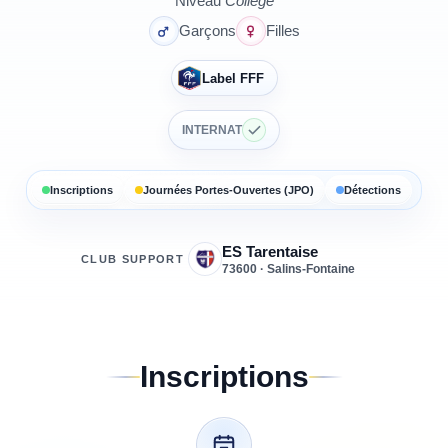
Niveau
Collège
Garçons
Filles
Label FFF
INTERNAT
Inscriptions
Journées Portes-Ouvertes (JPO)
Détections
ES Tarentaise
CLUB SUPPORT
73600 · Salins-Fontaine
Inscriptions