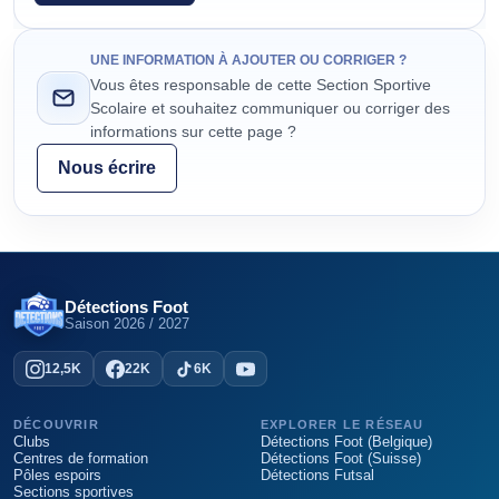
UNE INFORMATION À AJOUTER OU CORRIGER ?
Vous êtes responsable de cette Section Sportive
Scolaire et souhaitez communiquer ou corriger des
informations sur cette page ?
Nous écrire
Détections Foot
Saison
2026 / 2027
12,5K
22K
6K
DÉCOUVRIR
EXPLORER LE RÉSEAU
Clubs
Détections Foot (Belgique)
Centres de formation
Détections Foot (Suisse)
Pôles espoirs
Détections Futsal
Sections sportives