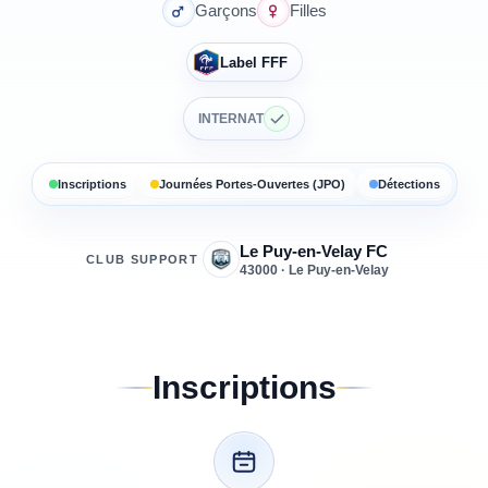
Garçons
Filles
Label FFF
INTERNAT
Inscriptions
Journées Portes-Ouvertes (JPO)
Détections
Le Puy-en-Velay FC
CLUB SUPPORT
43000 · Le Puy-en-Velay
Inscriptions