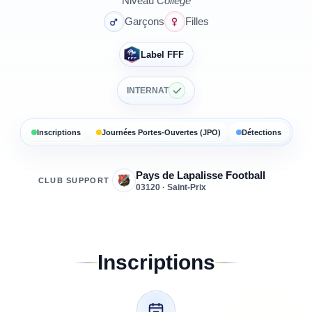
Niveau
Collège
Garçons
Filles
Label FFF
INTERNAT
Inscriptions
Journées Portes-Ouvertes (JPO)
Détections
Pays de Lapalisse Football
CLUB SUPPORT
03120 · Saint-Prix
Inscriptions