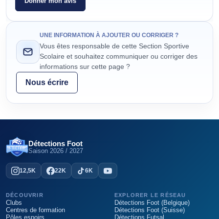
Donner mon avis
UNE INFORMATION À AJOUTER OU CORRIGER ?
Vous êtes responsable de cette Section Sportive
Scolaire et souhaitez communiquer ou corriger des
informations sur cette page ?
Nous écrire
Détections Foot
Saison
2026 / 2027
12,5K
22K
6K
DÉCOUVRIR
EXPLORER LE RÉSEAU
Clubs
Détections Foot (Belgique)
Centres de formation
Détections Foot (Suisse)
Pôles espoirs
Détections Futsal