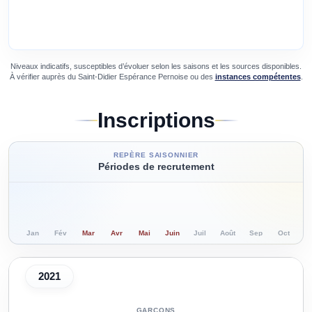
Niveaux indicatifs, susceptibles d’évoluer selon les saisons et les sources disponibles.
À vérifier auprès du
Saint-Didier Espérance Pernoise
ou des
instances compétentes
.
Inscriptions
REPÈRE SAISONNIER
Périodes de recrutement
Jan
Fév
Mar
Avr
Mai
Juin
Juil
Août
Sep
Oct
N
2021