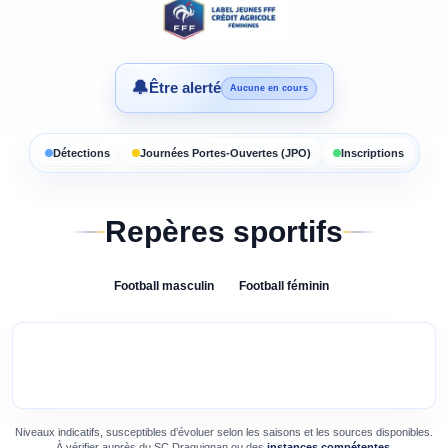
🔔
Être alerté
Aucune en cours
Détections
Journées Portes-Ouvertes (JPO)
Inscriptions
Repères sportifs
Football
masculin
Football
féminin
Niveaux indicatifs, susceptibles d’évoluer selon les saisons et les sources disponibles.
À vérifier auprès du
SC Draguignan
ou des
instances compétentes
.