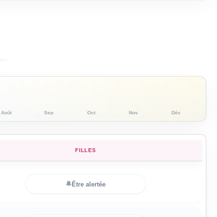
Août
Sep
Oct
Nov
Déc
FILLES
🔔
Être alertée