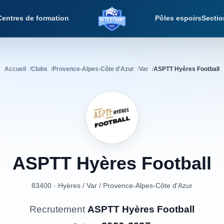
Centres de formation
Pôles espoirs
Sectio
Détections Foot
Accueil
Clubs
Provence-Alpes-Côte d'Azur
Var
ASPTT Hyères Football
ASPTT
Hyères
Football
83400 · Hyères
/
Var
/
Provence-Alpes-Côte d'Azur
Recrutement
ASPTT Hyères Football