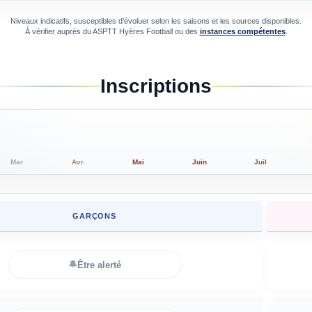
Niveaux indicatifs, susceptibles d’évoluer selon les saisons et les sources disponibles.
À vérifier auprès du
ASPTT Hyères Football
ou des
instances compétentes
.
Inscriptions
Mar
Avr
Mai
Juin
Juil
GARÇONS
🔔
Être alerté