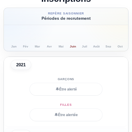
REPÈRE SAISONNIER
Périodes de recrutement
Jan
Fév
Mar
Avr
Mai
Juin
Juil
Août
Sep
Oct
N
2021
🔔
Être alerté
🔔
Être alertée