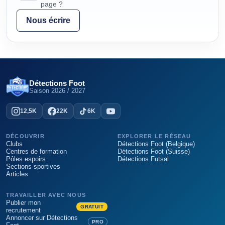
page ?
Nous écrire
Détections Foot
Saison
2026 / 2027
12,5K
22K
6K
DÉCOUVRIR
EXPLORER LE RÉSEAU
Clubs
Détections Foot (Belgique)
Centres de formation
Détections Foot (Suisse)
Pôles espoirs
Détections Futsal
Sections sportives
Articles
TRAVAILLER AVEC NOUS
Publier mon
GRATUIT
recrutement
Annoncer sur Détections
PRO