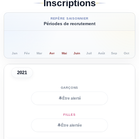
Inscriptions
REPÈRE SAISONNIER
Périodes de recrutement
Jan
Fév
Mar
Avr
Mai
Juin
Juil
Août
Sep
Oct
N
2021
🔔
Être alerté
🔔
Être alertée