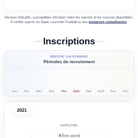
Niveaux indicatifs, susceptibles d’évoluer selon les saisons et les sources disponibles.
À vérifier auprès du
Stade Laurentin Football
ou des
instances compétentes
.
Inscriptions
REPÈRE SAISONNIER
Périodes de recrutement
Jan
Fév
Mar
Avr
Mai
Juin
Juil
Août
Sep
Oct
N
2021
🔔
Être alerté