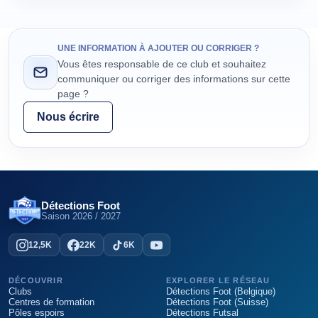
UNE INFORMATION À AJOUTER OU CORRIGER ?
Vous êtes responsable de ce club et souhaitez
communiquer ou corriger des informations sur cette
page ?
Nous écrire
Détections Foot
Saison
2026 / 2027
12,5K
22K
6K
DÉCOUVRIR
EXPLORER LE RÉSEAU
Clubs
Détections Foot (Belgique)
Centres de formation
Détections Foot (Suisse)
Pôles espoirs
Détections Futsal