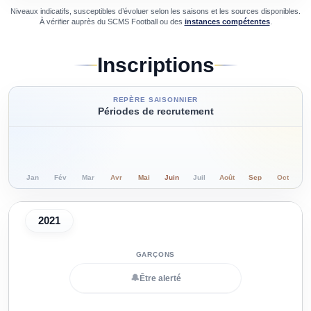
Niveaux indicatifs, susceptibles d’évoluer selon les saisons et les sources disponibles.
À vérifier auprès du
SCMS Football
ou des
instances compétentes
.
Inscriptions
REPÈRE SAISONNIER
Périodes de recrutement
Jan
Fév
Mar
Avr
Mai
Juin
Juil
Août
Sep
Oct
N
2021
🔔
Être alerté