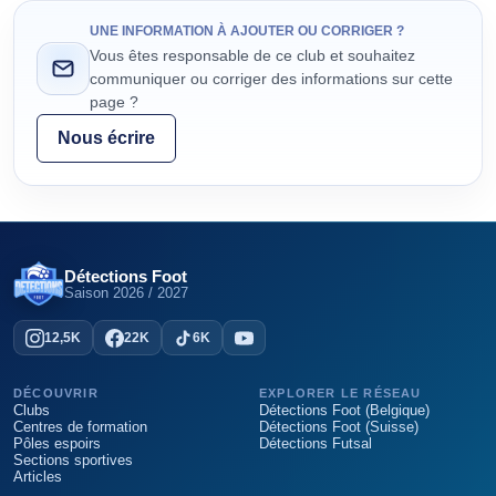
UNE INFORMATION À AJOUTER OU CORRIGER ?
Vous êtes responsable de ce club et souhaitez
communiquer ou corriger des informations sur cette
page ?
Nous écrire
Détections Foot
Saison
2026 / 2027
12,5K
22K
6K
DÉCOUVRIR
EXPLORER LE RÉSEAU
Clubs
Détections Foot (Belgique)
Centres de formation
Détections Foot (Suisse)
Pôles espoirs
Détections Futsal
Sections sportives
Articles