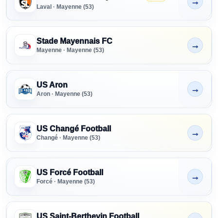
→
Non indiqué
Laval · Mayenne (53)
Stade Mayennais FC
→
Non indiqué
Mayenne · Mayenne (53)
US Aron
→
Non indiqué
Aron · Mayenne (53)
US Changé Football
→
Non indiqué
Changé · Mayenne (53)
US Forcé Football
→
Non indiqué
Forcé · Mayenne (53)
US Saint-Berthevin Football