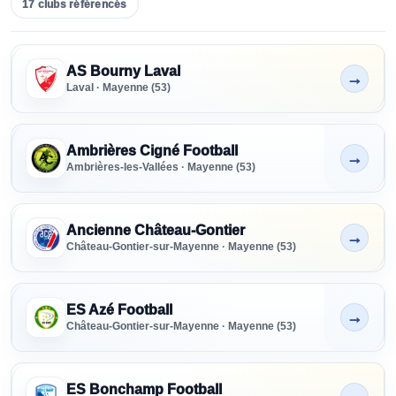
17
clubs
référencés
Clubs référencés - Mayenne
SENIORS
AS Bourny Laval
→
Tous niveaux
Non indiqué
Laval · Mayenne (53)
FORMATION
Tous niveaux
Ambrières Cigné Football
→
Non indiqué
Ambrières-les-Vallées · Mayenne (53)
PRÉFORMATION
Tous niveaux
Ancienne Château-Gontier
→
Non indiqué
Château-Gontier-sur-Mayenne · Mayenne (53)
PARTENAIRE
RECRUTEMENT
ES Azé Football
→
Tous
Non indiqué
Château-Gontier-sur-Mayenne · Mayenne (53)
ES Bonchamp Football