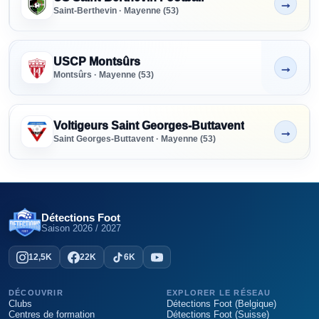
→
Non indiqué
Saint-Berthevin · Mayenne (53)
USCP Montsûrs
→
Non indiqué
Montsûrs · Mayenne (53)
Voltigeurs Saint Georges-Buttavent
→
Non indiqué
Saint Georges-Buttavent · Mayenne (53)
Détections Foot
Saison
2026 / 2027
12,5K
22K
6K
DÉCOUVRIR
EXPLORER LE RÉSEAU
Clubs
Détections Foot (Belgique)
Centres de formation
Détections Foot (Suisse)