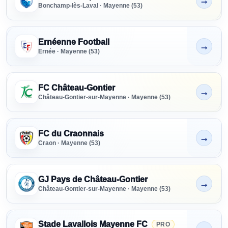
→
Non indiqué
Bonchamp-lès-Laval · Mayenne (53)
Ernéenne Football
→
Non indiqué
Ernée · Mayenne (53)
FC Château-Gontier
→
Non indiqué
Château-Gontier-sur-Mayenne · Mayenne (53)
FC du Craonnais
→
Non indiqué
Craon · Mayenne (53)
GJ Pays de Château-Gontier
→
Non indiqué
Château-Gontier-sur-Mayenne · Mayenne (53)
Stade Lavallois Mayenne FC
PRO