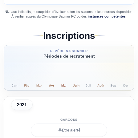
Niveaux indicatifs, susceptibles d’évoluer selon les saisons et les sources disponibles.
À vérifier auprès du
Olympique Saumur FC
ou des
instances compétentes
.
Inscriptions
REPÈRE SAISONNIER
Périodes de recrutement
Jan
Fév
Mar
Avr
Mai
Juin
Juil
Août
Sep
Oct
N
2021
🔔
Être alerté