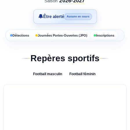
2026-2027
Saison
🔔
Être alerté
Aucune en cours
Détections
Journées Portes-Ouvertes (JPO)
Inscriptions
Repères sportifs
Football
masculin
Football
féminin