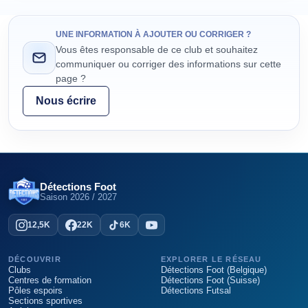
UNE INFORMATION À AJOUTER OU CORRIGER ?
Vous êtes responsable de ce club et souhaitez
communiquer ou corriger des informations sur cette
page ?
Nous écrire
Détections Foot
Saison
2026 / 2027
12,5K
22K
6K
DÉCOUVRIR
EXPLORER LE RÉSEAU
Clubs
Détections Foot (Belgique)
Centres de formation
Détections Foot (Suisse)
Pôles espoirs
Détections Futsal
Sections sportives