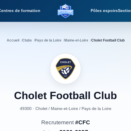
Centres de formation
Pôles espoirs
Sectio
Détections Foot
Accueil
Clubs
Pays de la Loire
Maine-et-Loire
Cholet Football Club
Cholet
Football
Club
49300 · Cholet
/
Maine-et-Loire
/
Pays de la Loire
Recrutement
#CFC