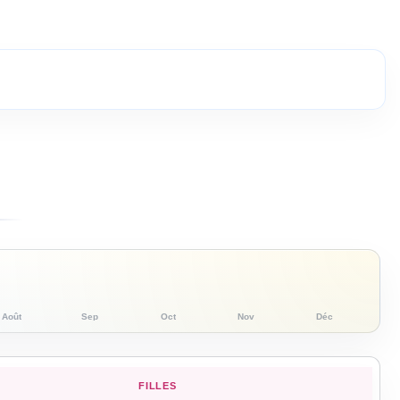
Août
Sep
Oct
Nov
Déc
FILLES