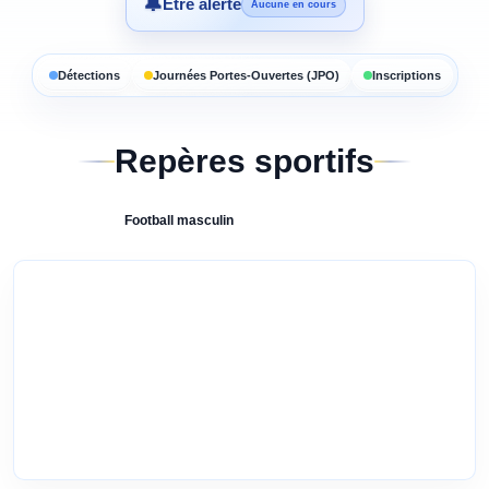
🔔
Être alerté
Aucune en cours
Détections
Journées Portes-Ouvertes (JPO)
Inscriptions
Repères sportifs
Football
masculin