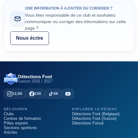
UNE INFORMATION À AJOUTER OU CORRIGER ?
Vous êtes responsable de ce club et souhaitez
communiquer ou corriger des informations sur cette
page ?
Nous écrire
Détections Foot
Saison
2026 / 2027
12,5K
22K
6K
DÉCOUVRIR
EXPLORER LE RÉSEAU
Clubs
Détections Foot (Belgique)
Centres de formation
Détections Foot (Suisse)
Pôles espoirs
Détections Futsal
Sections sportives
Articles