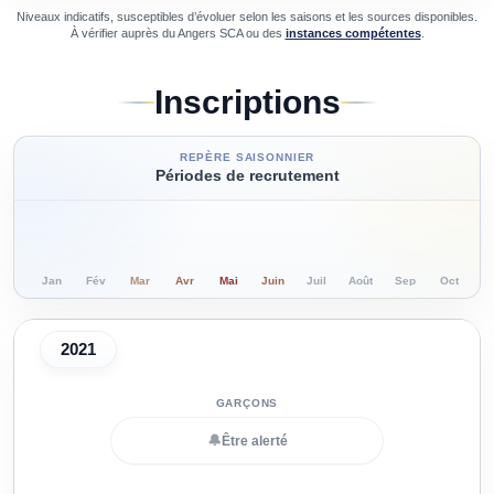
Niveaux indicatifs, susceptibles d’évoluer selon les saisons et les sources disponibles.
À vérifier auprès du
Angers SCA
ou des
instances compétentes
.
Inscriptions
REPÈRE SAISONNIER
Périodes de recrutement
Jan
Fév
Mar
Avr
Mai
Juin
Juil
Août
Sep
Oct
N
2021
🔔
Être alerté