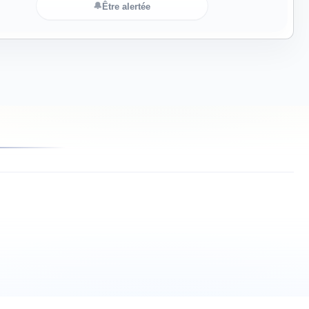
🔔
Être alertée