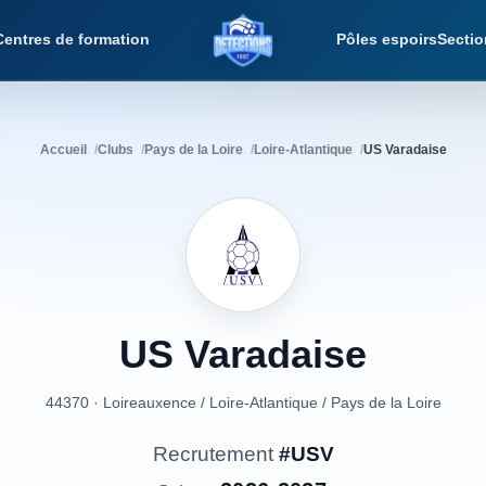
Centres de formation
Pôles espoirs
Sectio
Détections Foot
Accueil
Clubs
Pays de la Loire
Loire-Atlantique
US Varadaise
US
Varadaise
44370 · Loireauxence
/
Loire-Atlantique
/
Pays de la Loire
Recrutement
#USV