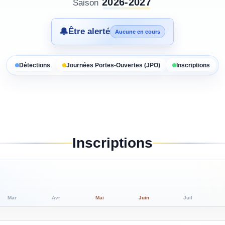
2026-2027
Saison
🔔
Être alerté
Aucune en cours
Détections
Journées Portes-Ouvertes (JPO)
Inscriptions
Inscriptions
Mar
Avr
Mai
Juin
Juil