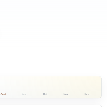
Août
Sep
Oct
Nov
Déc