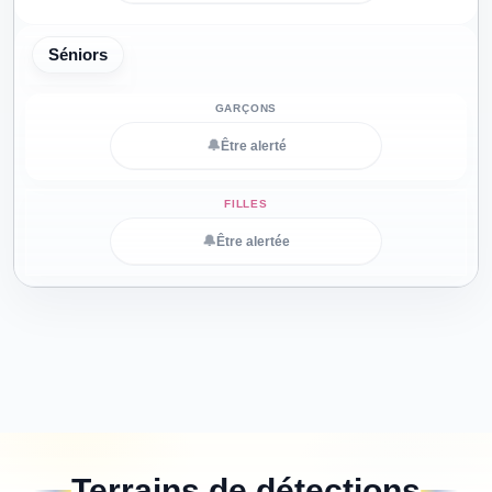
Séniors
🔔
Être alerté
🔔
Être alertée
Terrains de détections