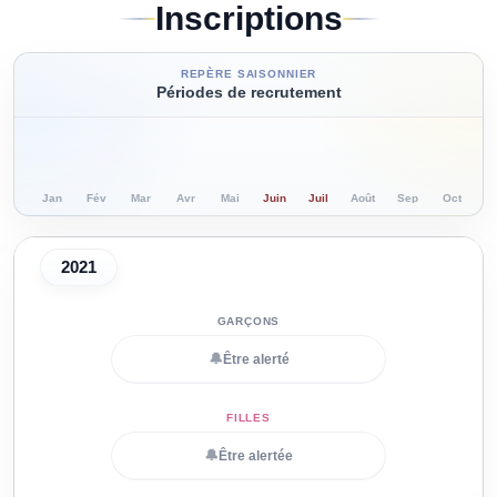
Inscriptions
REPÈRE SAISONNIER
Périodes de recrutement
Jan
Fév
Mar
Avr
Mai
Juin
Juil
Août
Sep
Oct
N
2021
🔔
Être alerté
🔔
Être alertée