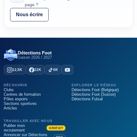
page ?
Nous écrire
Détections Foot
Saison
2026 / 2027
12,5K
22K
6K
DÉCOUVRIR
EXPLORER LE RÉSEAU
Clubs
Détections Foot (Belgique)
Centres de formation
Détections Foot (Suisse)
Pôles espoirs
Détections Futsal
Sections sportives
Articles
TRAVAILLER AVEC NOUS
Publier mon
GRATUIT
recrutement
Annoncer sur Détections